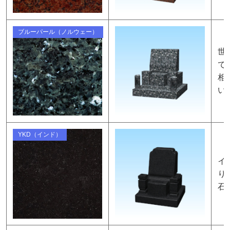
ブルーパール（ノルウェー）
世
で
相
い
YKD（インド）
イ
り
石