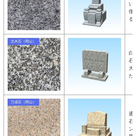
い
僅
る
北木石（岡山）
白
石
大
た
万成石（岡山）
通
石
ン