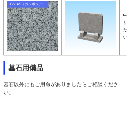
G614S（カンボジア）
中
ザ
た
い
墓石用備品
墓石以外にもご用命がありましたらご相談くださ
い。