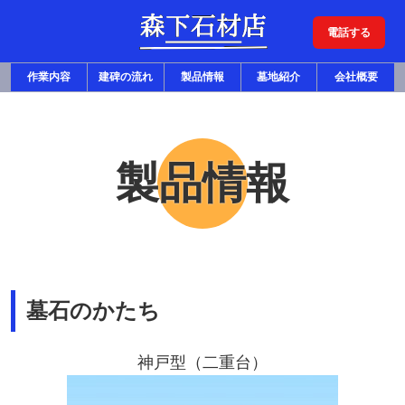
電話する
作業内容
建碑の流れ
製品情報
墓地紹介
会社概要
製品情報
墓石のかたち
神戸型（二重台）