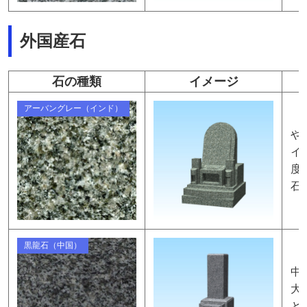
外国産石
石の種類
イメージ
アーバングレー（インド）
や
イ
度
石
黒龍石（中国）
中
大
と