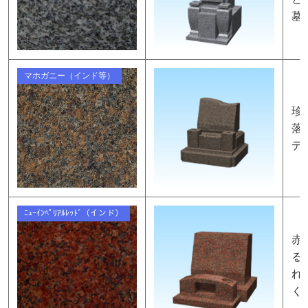
墓
マホガニー（インド等）
珍
落
デ
ﾆｭｰｲﾝﾍﾟﾘｱﾙﾚｯﾄﾞ（インド）
赤
る
れ
く