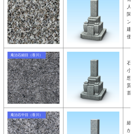
人
関
ン
建
使
庵治石細目（香川）
石
小
想
質
首
庵治石中目（香川）
細
か