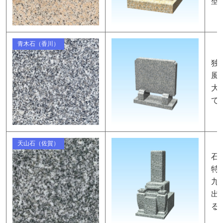
壁
青木石（香川）
独
風
大
て
天山石（佐賀）
石
特
九
出
る