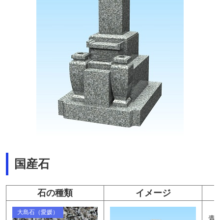
国産石
石の種類
イメージ
大島石（愛媛）
青